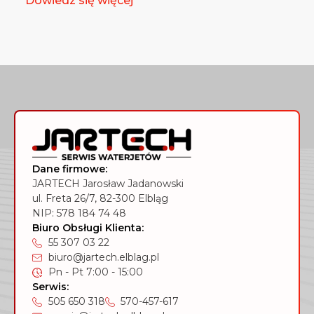
Dowiedz się więcej
Dane firmowe:
JARTECH Jarosław Jadanowski
ul. Freta 26/7, 82-300 Elbląg
NIP: 578 184 74 48
Biuro Obsługi Klienta:
55 307 03 22
biuro@jartech.elblag.pl
Pn - Pt 7:00 - 15:00
Serwis:
505 650 318
570-457-617