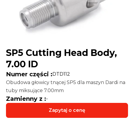
SP5 Cutting Head Body,
7.00 ID
Numer części :
DTD112
Obudowa głowicy tnącej SP5 dla maszyn Dardi na
tuby miksujące 7.00mm
Zamienny z :
-
Zapytaj o cenę