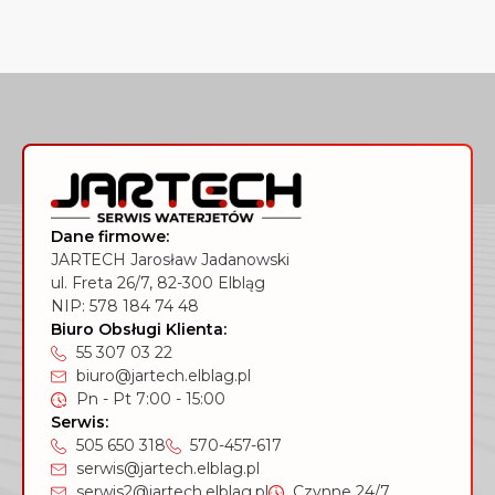
Dane firmowe:
JARTECH Jarosław Jadanowski
ul. Freta 26/7, 82-300 Elbląg
NIP: 578 184 74 48
Biuro Obsługi Klienta:
55 307 03 22
biuro@jartech.elblag.pl
Pn - Pt 7:00 - 15:00
Serwis:
505 650 318
570-457-617
serwis@jartech.elblag.pl
serwis2@jartech.elblag.pl
Czynne 24/7