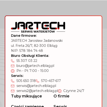
Dane firmowe:
JARTECH Jarosław Jadanowski
ul. Freta 26/7, 82-300 Elbląg
NIP: 578 184 74 48
Biuro Obsługi Klienta:
55 307 03 22
biuro@jartech.elblag.pl
Pn - Pt 7:00 - 15:00
Serwis:
505 650 318
570-457-617
serwis@jartech.elblag.pl
serwis2@jartech.elblag.pl
Czynne 24/7
Tuby miksujące
O firmie
Części zamienne
Serwis