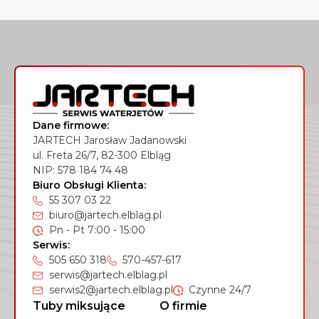
Dane firmowe:
JARTECH Jarosław Jadanowski
ul. Freta 26/7, 82-300 Elbląg
NIP: 578 184 74 48
Biuro Obsługi Klienta:
55 307 03 22
biuro@jartech.elblag.pl
Pn - Pt 7:00 - 15:00
Serwis:
505 650 318
570-457-617
serwis@jartech.elblag.pl
serwis2@jartech.elblag.pl
Czynne 24/7
Tuby miksujące
O firmie