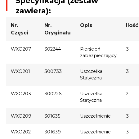
Specyfikacja (zestaw
zawiera):
Nr.
Nr.
Opis
Ilość
Części
Oryginału
WXO207
302244
Pierścień
3
zabezpieczający
WXO201
300733
Uszczelka
3
Statyczna
WXO203
300726
Uszczelka
2
Statyczna
WXO209
301635
Uszczelnienie
3
WXO202
301639
Uszczelnienie
3