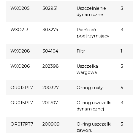
WXO205
302951
Uszczelnienie
3
dynamiczne
WXO213
303274
Pierścień
3
podtrzymujący
WXO208
304104
Filtr
1
WXO206
202398
Uszczelka
3
wargowa
OR012PT7
200377
O-ring mały
5
OR015PT7
201707
O-ring uszczelki
3
dynamicznej
OR017PT7
200909
O-ring uszczelki
3
zaworu