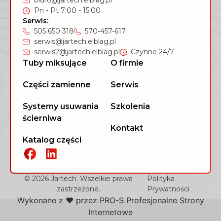
biuro@jartech.elblag.pl
Pn - Pt 7:00 - 15:00
Serwis:
505 650 318
570-457-617
serwis@jartech.elblag.pl
serwis2@jartech.elblag.pl
Czynne 24/7
Tuby miksujące
O firmie
Części zamienne
Serwis
Systemy usuwania
Szkolenia
ścierniwa
Kontakt
Katalog części
© 2026 Jartech. Wszelkie prawa
Polityka
zastrzeżone.
Prywatności
Wykonane z ❤️ przez
PRO-S Profesjonalne Strony
Internetowe