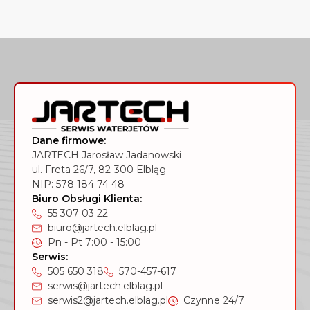
Dane firmowe:
JARTECH Jarosław Jadanowski
ul. Freta 26/7, 82-300 Elbląg
NIP: 578 184 74 48
Biuro Obsługi Klienta:
55 307 03 22
biuro@jartech.elblag.pl
Pn - Pt 7:00 - 15:00
Serwis:
505 650 318
570-457-617
serwis@jartech.elblag.pl
serwis2@jartech.elblag.pl
Czynne 24/7