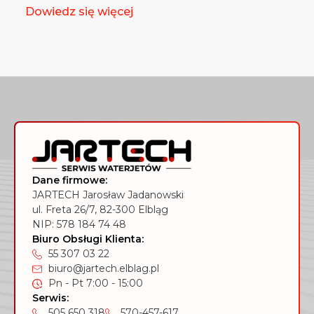
Dowiedz się więcej
Dane firmowe:
JARTECH Jarosław Jadanowski
ul. Freta 26/7, 82-300 Elbląg
NIP: 578 184 74 48
Biuro Obsługi Klienta:
55 307 03 22
biuro@jartech.elblag.pl
Pn - Pt 7:00 - 15:00
Serwis:
505 650 318
570-457-617