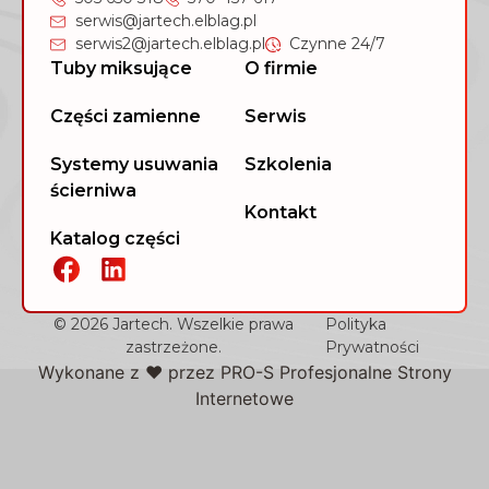
serwis@jartech.elblag.pl
serwis2@jartech.elblag.pl
Czynne 24/7
Tuby miksujące
O firmie
Części zamienne
Serwis
Systemy usuwania
Szkolenia
ścierniwa
Kontakt
Katalog części
© 2026 Jartech. Wszelkie prawa
Polityka
zastrzeżone.
Prywatności
Wykonane z ❤️ przez
PRO-S Profesjonalne Strony
Internetowe