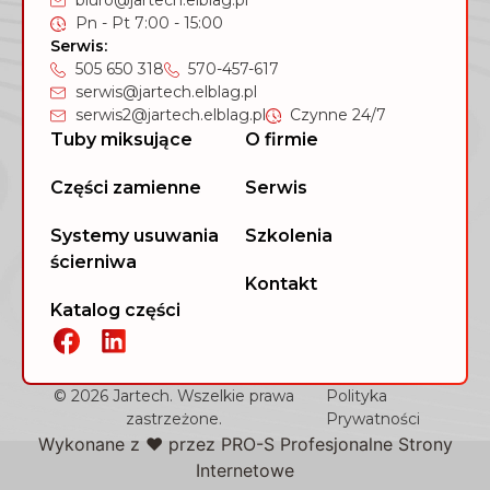
biuro@jartech.elblag.pl
Pn - Pt 7:00 - 15:00
Serwis:
505 650 318
570-457-617
serwis@jartech.elblag.pl
serwis2@jartech.elblag.pl
Czynne 24/7
Tuby miksujące
O firmie
Części zamienne
Serwis
Systemy usuwania
Szkolenia
ścierniwa
Kontakt
Katalog części
© 2026 Jartech. Wszelkie prawa
Polityka
zastrzeżone.
Prywatności
Wykonane z ❤️ przez
PRO-S Profesjonalne Strony
Internetowe