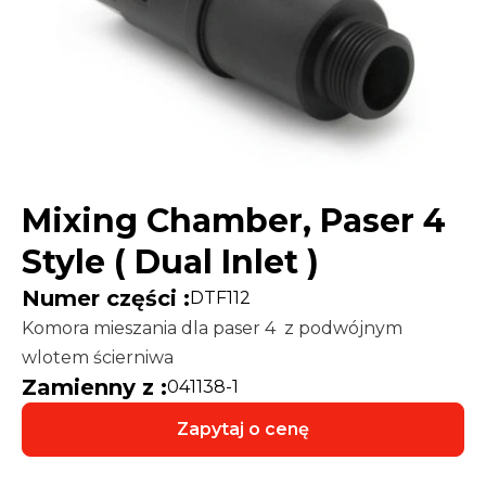
Mixing Chamber, Paser 4
Style ( Dual Inlet )
Numer części :
DTF112
Komora mieszania dla paser 4 z podwójnym
wlotem ścierniwa
Zamienny z :
041138-1
Zapytaj o cenę