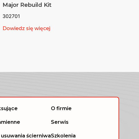
Major Rebuild Kit
302701
Dowiedz się więcej
ksujące
O firmie
zamienne
Serwis
 usuwania ścierniwa
Szkolenia