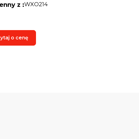
enny z :
WXO214
ytaj o cenę