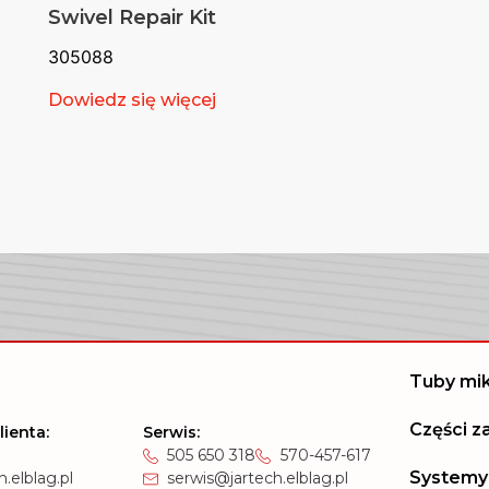
Swivel Repair Kit
305088
Dowiedz się więcej
Tuby mi
Części 
lienta:
Serwis:
505 650 318
570-457-617
Systemy
.elblag.pl
serwis@jartech.elblag.pl