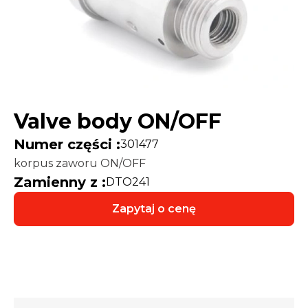
Valve body ON/OFF
Numer części :
301477
korpus zaworu ON/OFF
Zamienny z :
DTO241
Zapytaj o cenę