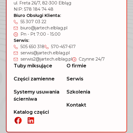
ul. Freta 26/7, 82-300 Elbląg
NIP: 578 184 74 48
Biuro Obsługi Klienta:
55 307 03 22
biuro@jartech.elblag.pl
Pn - Pt 7:00 - 15:00
Serwis:
505 650 318
570-457-617
serwis@jartech.elblag.pl
serwis2@jartech.elblag.pl
Czynne 24/7
Tuby miksujące
O firmie
Części zamienne
Serwis
Systemy usuwania
Szkolenia
ścierniwa
Kontakt
Katalog części