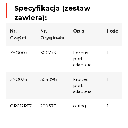
Specyfikacja (zestaw
zawiera):
Nr.
Nr.
Opis
Ilość
Części
Oryginału
ZYO007
306773
korpus
1
port
adaptera
ZYO026
304098
krócieć
1
port
adaptera
OR012PT7
200377
o-ring
1