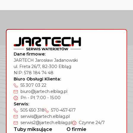
Dane firmowe:
JARTECH Jarosław Jadanowski
ul. Freta 26/7, 82-300 Elbląg
NIP: 578 184 74 48
Biuro Obsługi Klienta:
55 307 03 22
biuro@jartech.elblag.pl
Pn - Pt 7:00 - 15:00
Serwis:
505 650 318
570-457-617
serwis@jartech.elblag.pl
serwis2@jartech.elblag.pl
Czynne 24/7
Tuby miksujące
O firmie