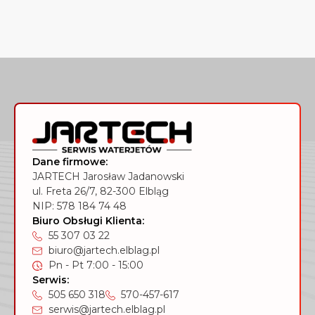
Dane firmowe:
JARTECH Jarosław Jadanowski
ul. Freta 26/7, 82-300 Elbląg
NIP: 578 184 74 48
Biuro Obsługi Klienta:
55 307 03 22
biuro@jartech.elblag.pl
Pn - Pt 7:00 - 15:00
Serwis:
505 650 318
570-457-617
serwis@jartech.elblag.pl