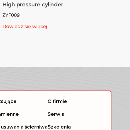
High pressure cylinder
ZYF009
Dowiedz się więcej
ksujące
O firmie
zamienne
Serwis
 usuwania ścierniwa
Szkolenia