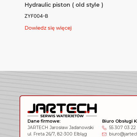
Hydraulic piston ( old style )
ZYF004-B
Dowiedz się więcej
Dane firmowe:
Biuro Obsługi K
JARTECH Jarosław Jadanowski
55 307 03 22
ul. Freta 26/7, 82-300 Elbląg
biuro@jartech