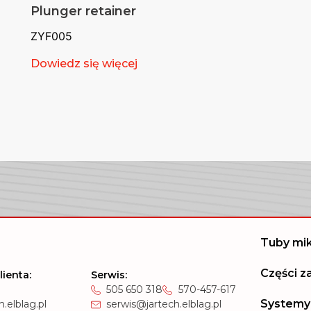
Plunger retainer
ZYF005
Dowiedz się więcej
Tuby mi
Części 
lienta:
Serwis:
505 650 318
570-457-617
Systemy
.elblag.pl
serwis@jartech.elblag.pl