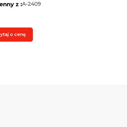
enny z :
A-2409
ytaj o cenę