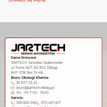
Dowiedz się więcej
Dane firmowe:
JARTECH Jarosław Jadanowski
ul. Freta 26/7, 82-300 Elbląg
NIP: 578 184 74 48
Biuro Obsługi Klienta:
55 307 03 22
biuro@jartech.elblag.pl
Pn - Pt 7:00 - 15:00
Serwis:
505 650 318
570-457-617