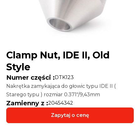
Clamp Nut, IDE II, Old
Style
Numer części :
DTK123
Nakrętka zamykająca do głowic typu IDE II (
Starego typu ) rozmiar 0.371″/9,43mm
Zamienny z :
20454342
Zapytaj o cenę