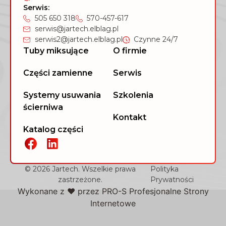
Serwis:
505 650 318
570-457-617
serwis@jartech.elblag.pl
serwis2@jartech.elblag.pl
Czynne 24/7
Tuby miksujące
O firmie
Części zamienne
Serwis
Systemy usuwania
Szkolenia
ścierniwa
Kontakt
Katalog części
© 2026 Jartech. Wszelkie prawa
Polityka
zastrzeżone.
Prywatności
Wykonane z ❤️ przez
PRO-S Profesjonalne Strony
Internetowe