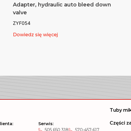
Adapter, hydraulic auto bleed down
valve
ZYF054
Dowiedz się więcej
Tuby mi
Części 
lienta:
Serwis:
505 650 318
570-457-617