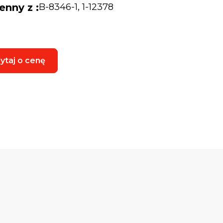
enny z :
B-8346-1, 1-12378
ytaj o cenę