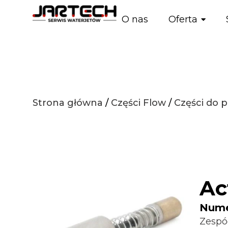
O nas
Oferta
Strona główna
/
Części Flow
/
Części do
Ac
Numer
Zespó