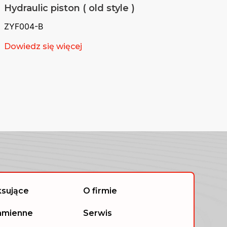
Hydraulic piston ( old style )
ZYF004-B
Dowiedz się więcej
ksujące
O firmie
zamienne
Serwis