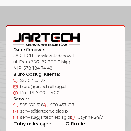
Dane firmowe:
JARTECH Jarosław Jadanowski
ul. Freta 26/7, 82-300 Elbląg
NIP: 578 184 74 48
Biuro Obsługi Klienta:
55 307 03 22
biuro@jartech.elblag.pl
Pn - Pt 7:00 - 15:00
Serwis:
505 650 318
570-457-617
serwis@jartech.elblag.pl
serwis2@jartech.elblag.pl
Czynne 24/7
Tuby miksujące
O firmie