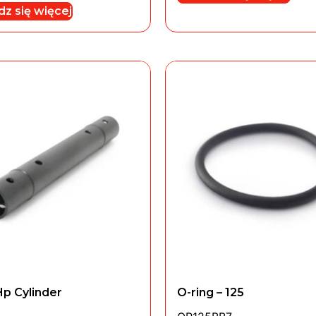
z się więcej
Hp Cylinder
O-ring – 125