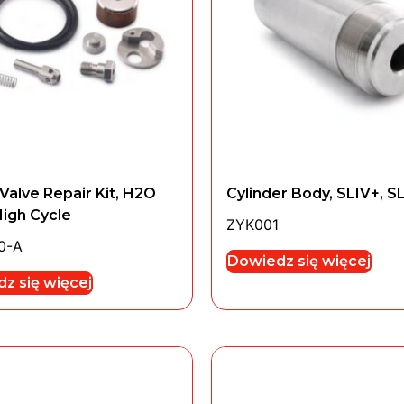
Valve Repair Kit, H2O
Cylinder Body, SLIV+, S
High Cycle
ZYK001
0-A
Dowiedz się więcej
z się więcej