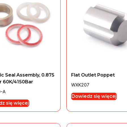
c Seal Assembly, 0.875
Flat Outlet Poppet
r 60K/4150Bar
WXK207
0-A
Dowiedz się więcej
z się więcej