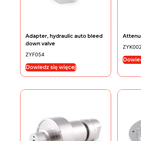
Adapter, hydraulic auto bleed
Attenu
down valve
ZYK00
ZYF054
Dowied
Dowiedz się więcej