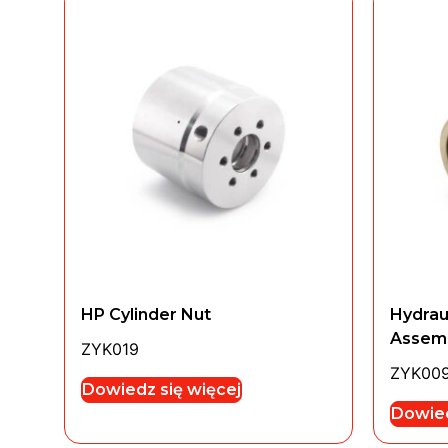
HP Cylinder Nut
Hydrau
Assem
ZYK019
ZYK00
Dowiedz się więcej
Dowied