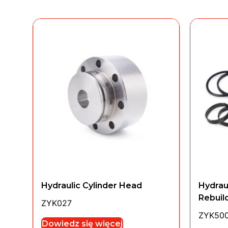
Hydraulic Cylinder Head
Hydrau
Rebuild
ZYK027
ZYK50
Dowiedz się więcej