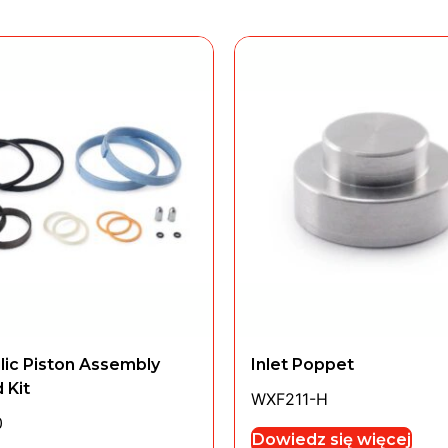
lic Piston Assembly
Inlet Poppet
 Kit
WXF211-H
0
Dowiedz się więcej