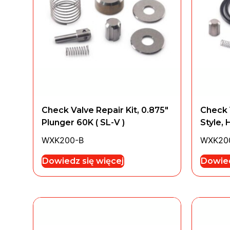
Check Valve Repair Kit, 0.875″
Check 
Plunger 60K ( SL-V )
Style, 
WXK200-B
WXK20
Dowiedz się więcej
Dowied