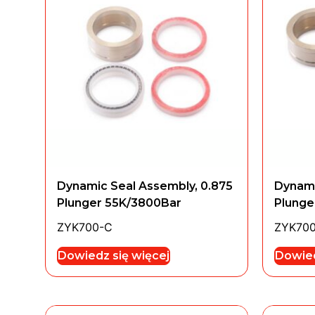
Dynamic Seal Assembly, 0.875
Dynami
Plunger 55K/3800Bar
Plunge
ZYK700-C
ZYK70
Dowiedz się więcej
Dowied