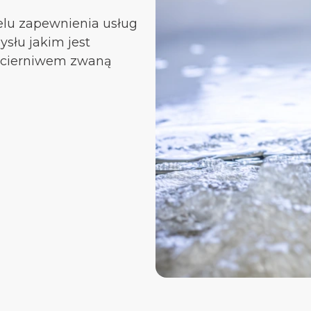
elu zapewnienia usług
słu jakim jest
 ścierniwem zwaną