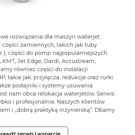
e rozwiązania dla maszyn waterjet.
 części zamiennych, takich jak tuby
e ), części do pomp najpopularniejszych
 KMT, Jet Edge, Dardi, Accustream,
iamy również części do instalacji
 takie jak: przyłącza, redukcje oraz rurki.
akże podajniki i systemy usuwania
jest nam obca relokacja waterjetów. Serwis
ybko i profesjonalnie. Naszych klientów
em i „dobrą praktyką inżynierską”. Dbamy
rawdź serwis i wsparcie