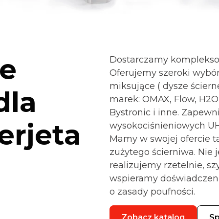
e
Dostarczamy kompleksow
Oferujemy szeroki wybór
miksujące ( dysze ściern
dla
marek: OMAX, Flow, H2O,
Bystronic i inne. Zapewn
erjeta
wysokociśnieniowych UHP,
Mamy w swojej ofercie t
zużytego ścierniwa. Nie 
realizujemy rzetelnie, sz
wspieramy doświadczeni
o zasady poufności.
Zobacz katalog
Sp